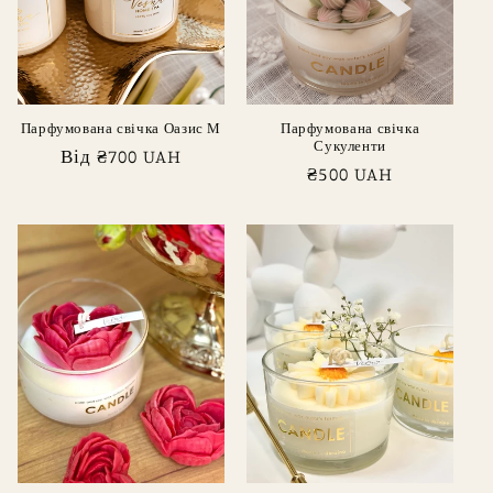
я
:
Парфумована свічка Оазис М
Парфумована свічка
Сукуленти
Звичайна
Від ₴700 UAH
Звичайна
₴500 UAH
ціна
ціна