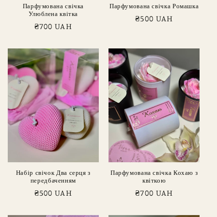
Парфумована свічка
Парфумована свічка Ромашка
Улюблена квітка
Звичайна
₴500 UAH
Звичайна
₴700 UAH
ціна
ціна
Набір свічок Два серця з
Парфумована свічка Кохаю з
передбаченням
квіткою
Звичайна
₴500 UAH
Звичайна
₴700 UAH
ціна
ціна