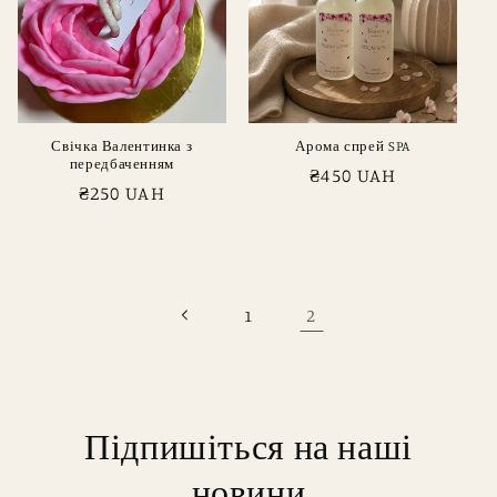
Свічка Валентинка з
Арома спрей SPA
передбаченням
Звичайна
₴450 UAH
Звичайна
₴250 UAH
ціна
ціна
2
1
Підпишіться на наші
новини