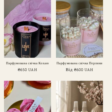
Парфумована свічка Кохаю
Парфумована свічка Перлини
Звичайна
₴650 UAH
Звичайна
Від ₴600 UAH
ціна
ціна