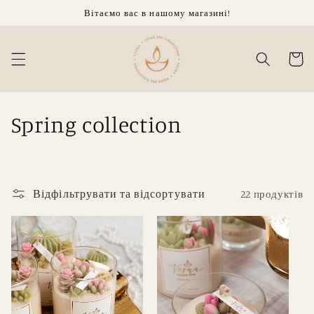
Перейти
Вітаємо вас в нашому магазині!
до
вмісту
кошик
К
Spring collection
о
л
Відфільтрувати та відсортувати
22 продуктів
е
к
ц
і