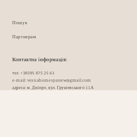
Пошук
Партнерам
Контактна інформація:
тел. +38095 875 25 63
e-mail: vesnahomespanew@gmail.com
адреса: м. Дніпро, вул. Грушевського 11А
Методи
© 2026,
Vesna Home SPA
Політика відшкодування
оплати