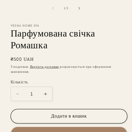
з
1
/
3
VESNA HOME SPA
Парфумована свічка
Ромашка
Звичайна
₴500 UAH
ціна
З податком.
Вартість доставки
розраховується при оформленні
замовлення.
Кількість
Зменшити
Збільшити
кількість
кількість
для
для
Парфумована
Парфумована
Додати в кошик
свічка
свічка
Ромашка
Ромашка