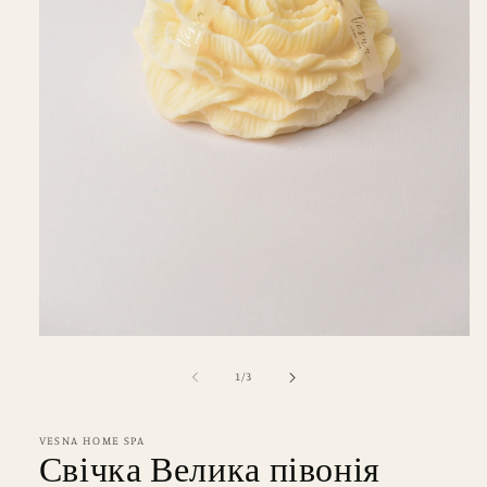
Відкрити
носій
1
з
1
/
3
у
модальному
режимі
VESNA HOME SPA
Свічка Велика півонія