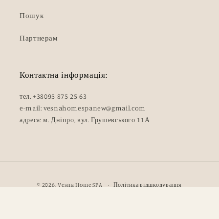
Пошук
Партнерам
Контактна інформація:
тел. +38095 875 25 63
e-mail: vesnahomespanew@gmail.com
адреса: м. Дніпро, вул. Грушевського 11А
Методи
© 2026,
Vesna Home SPA
Політика відшкодування
оплати
Політика конфіденційності
Публічний договір (Оферта)
Політика доставки
Контактна інформація