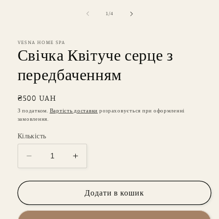
модальному
режимі
з
1
/
4
VESNA HOME SPA
Свічка Квітуче серце з
передбаченням
Звичайна
₴500 UAH
ціна
З податком.
Вартість доставки
розраховується при оформленні
замовлення.
Кількість
Зменшити
Збільшити
кількість
кількість
для
для
Свічка
Свічка
Додати в кошик
Квітуче
Квітуче
серце
серце