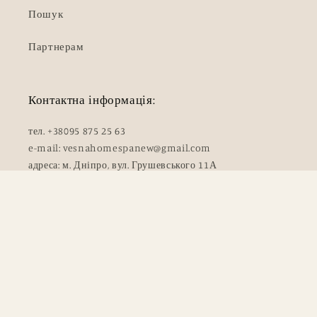
Пошук
Партнерам
Контактна інформація:
тел. +38095 875 25 63
e-mail: vesnahomespanew@gmail.com
адреса: м. Дніпро, вул. Грушевського 11А
Методи
© 2026,
Vesna Home SPA
Політика відшкодування
оплати
Політика конфіденційності
Публічний договір (Оферта)
Політика доставки
Контактна інформація