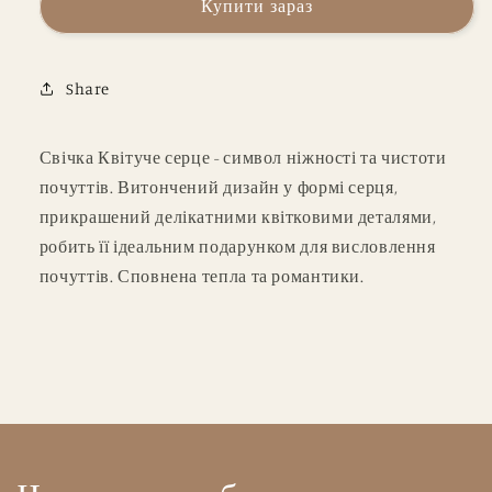
Купити зараз
з
з
передбаченням
передбаченням
Share
Свічка Квітуче серце - символ ніжності та чистоти
почуттів. Витончений дизайн у формі серця,
прикрашений делікатними квітковими деталями,
робить її ідеальним подарунком для висловлення
почуттів. Сповнена тепла та романтики.